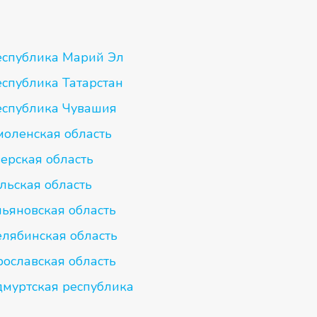
еспублика Марий Эл
еспублика Татарстан
еспублика Чувашия
моленская область
ерская область
льская область
льяновская область
елябинская область
рославская область
дмуртская республика