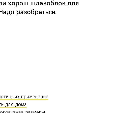
ли хорош шлакоблок для
Надо разобраться.
ости и их применение
ть для дома
оков, зная размеры