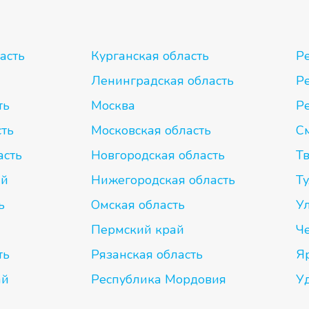
асть
Курганская область
Р
Ленинградская область
Р
ть
Москва
Р
сть
Московская область
С
асть
Новгородская область
Тв
ай
Нижегородская область
Ту
ь
Омская область
У
Пермский край
Ч
ть
Рязанская область
Я
ай
Республика Мордовия
У