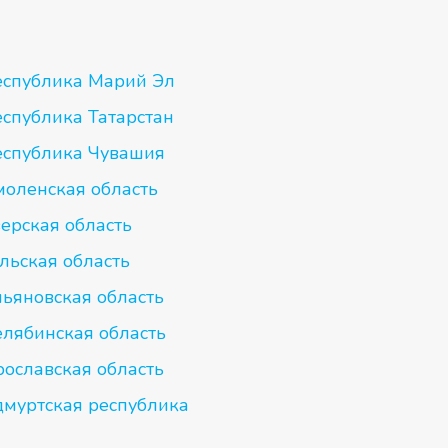
еспублика Марий Эл
еспублика Татарстан
еспублика Чувашия
моленская область
ерская область
льская область
льяновская область
елябинская область
рославская область
дмуртская республика