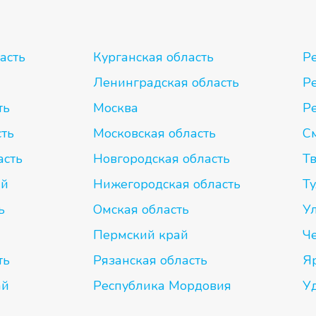
асть
Курганская область
Р
Ленинградская область
Р
ть
Москва
Р
сть
Московская область
С
асть
Новгородская область
Тв
ай
Нижегородская область
Ту
ь
Омская область
У
Пермский край
Ч
ть
Рязанская область
Я
ай
Республика Мордовия
У