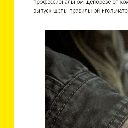
профессиональном щепорезе от ком
выпуск щепы правильной игольчат