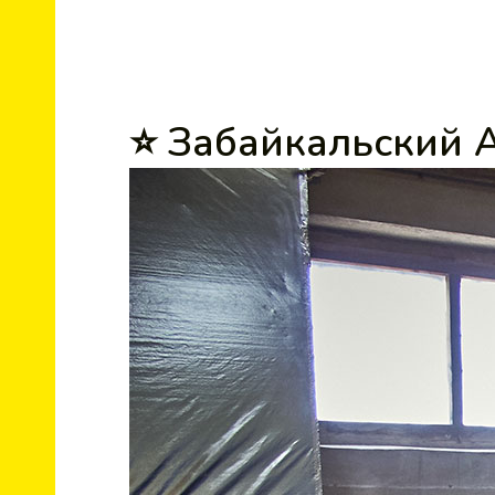
И
⭐ Забайкальский 