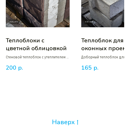
Теплоблоки с
Теплоблок для
цветной облицовкой
оконных проем
Стеновой теплоблок с утеплителем и
Доборный теплоблок для о
цветной облицовкой размерами
проемов с выемкой для рам
200
р.
165
р.
40×40×20 и 40×30×20 см
30 или 40 см
Наверх