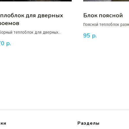
еплоблок для дверных
Блок поясной
роемов
Поясной теплоблок раз
400×200×200 и 400×150×
борный теплоблок для дверных
95
р.
оемов с размерами 400×400×200 и
70
р.
0×400×200 мм
оки
Разделы