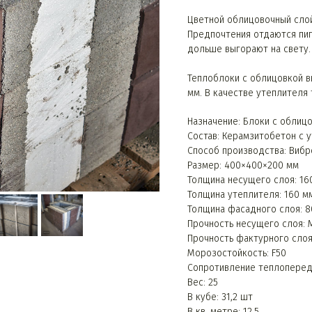
Цветной облицовочный слой
Предпочтения отдаются пиг
дольше выгорают на свету.
Теплоблоки с облицовкой в
мм. В качестве утеплителя
Назначение: Блоки с облиц
Состав: Керамзитобетон с 
Способ производства: Вибр
Размер: 400×400×200 мм
Толщина несущего слоя: 16
Толщина утеплителя: 160 м
Толщина фасадного слоя: 8
Прочность несущего слоя: М
Прочность фактурного слоя
Морозостойкость: F50
Сопротивление теплопереда
Вес: 25
В кубе: 31,2 шт
В кв. метре: 12,5