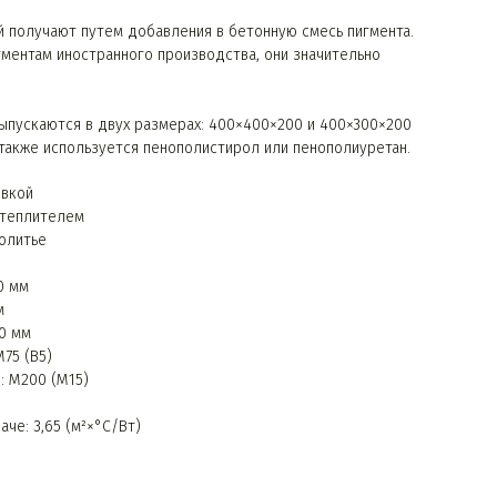
 получают путем добавления в бетонную смесь пигмента.
ментам иностранного производства, они значительно
ыпускаются в двух размерах: 400×400×200 и 400×300×200
 также используется пенополистирол или пенополиуретан.
овкой
утеплителем
олитье
0 мм
м
0 мм
75 (B5)
: М200 (М15)
че: 3,65 (м²×°C/Вт)