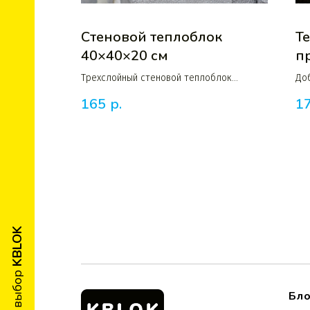
Стеновой теплоблок
Т
40×40×20 см
п
Трехслойный стеновой теплоблок
До
шириной 40 см, произведенный по
пр
165
р.
1
технологии вибролитья
20
KBLOK
Бл