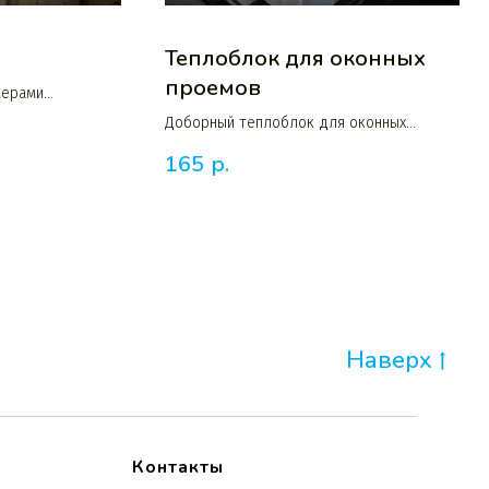
Теплоблок для оконных
проемов
мерами
150 мм
Доборный теплоблок для оконных
проемов с выемкой для рам шириной 30
165
р.
или 40 см
Наверх
Контакты