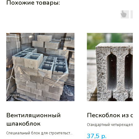
Похожие товары:
Вентиляционный
Пескоблок из от
шлакоблок
Стандартный четырехщелев
шлакоблок 40-20-20 из отсе
Специальный блок для строительства
37,5
р.
дробления
технических и вентиляционных шахт