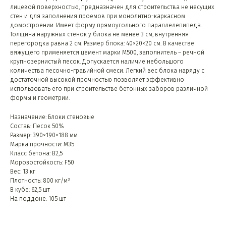
лицевой поверхностью, предназначен для строительства не несущих
стен и для заполнения проемов при монолитно-каркасном
домостроении. Имеет форму прямоугольного параллелепипеда.
Толщина наружных стенок у блока не менее 3 см, внутренняя
перегородка равна 2 см. Размер блока: 40×20×20 см. В качестве
вяжущего применяется цемент марки М500, заполнитель – речной
крупнозернистый песок. Допускается наличие небольшого
количества песочно-гравийной смеси. Легкий вес блока наряду с
достаточной высокой прочностью позволяет эффективно
использовать его при строительстве бетонных заборов различной
формы и геометрии.
Назначение: Блоки стеновые
Состав: Песок 50%
Размер: 390×190×188 мм
Марка прочности: М35
Класс бетона: B2,5
Морозостойкость: F50
Вес: 13 кг
Плотность: 800 кг/м³
В кубе: 62,5 шт
На поддоне: 105 шт