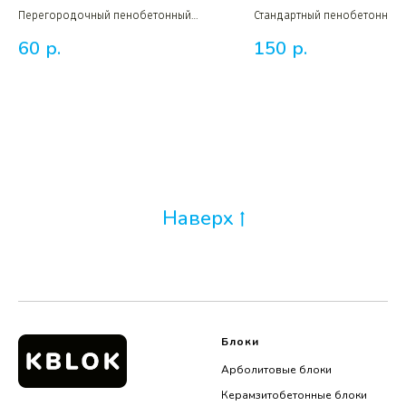
Перегородочный пенобетонный
Стандартный пенобетонный 
блок шириной 10 см для внутренних
увеличенной высотой в 250 
60
р.
150
р.
стен дома
наружных несущих стен
Наверх
Блоки
Арболитовые блоки
Керамзитобетонные блоки