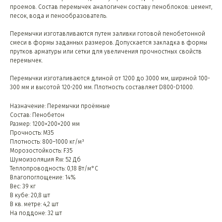
проемов. Состав перемычек аналогичен составу пеноблоков: цемент,
песок, вода и пенообразователь.
Перемычки изготавливаются путем заливки готовой пенобетонной
смеси в формы заданных размеров. Допускается закладка в формы
прутков арматуры или сетки для увеличения прочностных свойств
перемычек.
Перемычки изготаливаются длиной от 1200 до 3000 мм, шириной 100-
300 мм и высотой 120-200 мм. Плотность составляет D800-D1000.
Назначение: Перемычки проёмные
Состав: Пенобетон
Размер: 1200×200×200 мм
Прочность: М35
Плотность: 800–1000 кг/м³
Морозостойкость: F35
Шумоизоляция Rw: 52 Дб
Теплопроводность: 0,18 Вт/м°C
Влагопоглощение: 14%
Вес: 39 кг
В кубе: 20,8 шт
В кв. метре: 4,2 шт
На поддоне: 32 шт