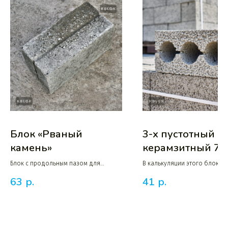
Блок «Рваный
3-х пустотный
камень»
керамзитный 7
Блок с продольным пазом для
В калькуляции этого блока
продольного разделения блока для
дополнительно увеличено
63
р.
41
р.
получения колотой фактуры
содержание керамзита до 7