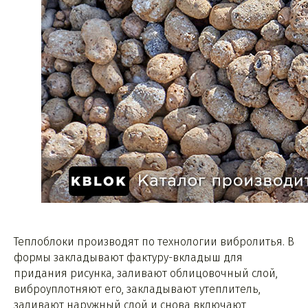
Теплоблоки производят по технологии вибролитья. В
формы закладывают фактуру-вкладыш для
придания рисунка, заливают облицовочный слой,
виброуплотняют его, закладывают утеплитель,
заливают наружный слой и снова включают