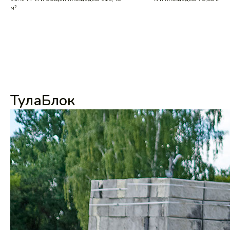
м²
ТулаБлок