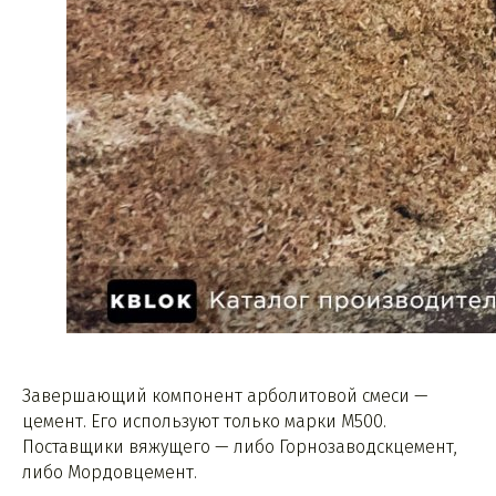
Завершающий компонент арболитовой смеси —
цемент. Его используют только марки М500.
Поставщики вяжущего — либо Горнозаводскцемент,
либо Мордовцемент.