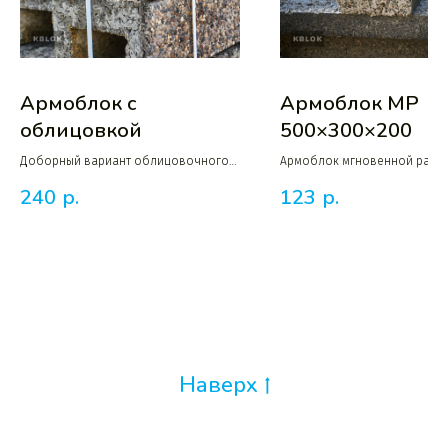
Армоблок с
Армоблок МР
облицовкой
500×300×200
Доборный вариант облицовочного
Армоблок мгновенной расп
блока для строительства армопояса
стандартных размеров
240
р.
123
р.
Наверх