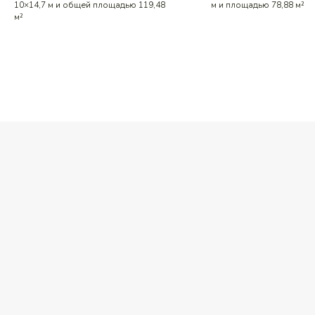
10×14,7 м и общей площадью 119,48
м и площадью 78,88 м²
м²