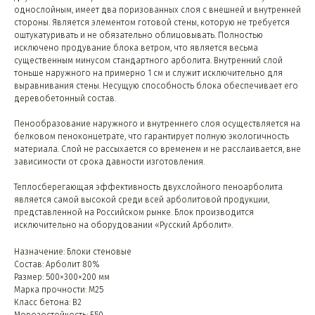
однослойным, имеет два поризованных слоя с внешней и внутренней
стороны. Является элементом готовой стены, которую не требуется
оштукатуривать и не обязательно облицовывать. Полностью
исключено продувание блока ветром, что является весьма
существенным минусом стандартного арболита. Внутренний слой
тоньше наружного на примерно 1 см и служит исключительно для
выравнивания стены. Несущую способность блока обеспечивает его
деревобетонный состав.
Пенообразование наружного и внутреннего слоя осуществляется на
белковом пеноконцетрате, что гарантирует полную экологичность
материала. Слой не рассыхается со временем и не расслаивается, вне
зависимости от срока давности изготовления.
Теплосберегающая эффективность двухслойного пеноарболита
является самой высокой среди всей арболитовой продукции,
представленной на Российском рынке. Блок производится
исключительно на оборудовании «Русский Арболит».
Назначение: Блоки стеновые
Состав: Арболит 80%
Размер: 500×300×200 мм
Марка прочности: М25
Класс бетона: B2
Морозостойкость: F50