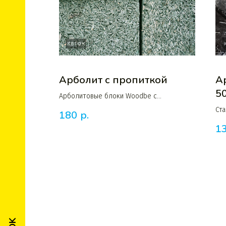
Арболит с пропиткой
А
5
Арболитовые блоки Woodbe c
антисептической пропиткой зеленого
Ст
180
р.
цвета
пр
1
в 