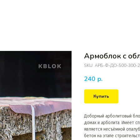
Армоблок с об
SKU:
АРБ-Ф-ДО-500-300-2
240
р.
Купить
Доборный арболитовый бло
домах и арболита. Имеет сп
является несъёмной опалубк
бетон на этапе строительст