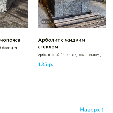
рмопояса
Арболит с жидким
стеклом
й блок для
го армопояса
Арболитовый блок с жидком стеклом для
гидрофобных стен технических
135
р.
помещений
Наверх