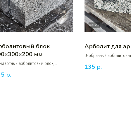
рболитовый блок
Арболит для а
00×300×200 мм
U-образный арболитовы
межэтажного монолитно
андартный арболитовый блок,
135
р.
оизведенный по технологии выдержки
35
р.
формах