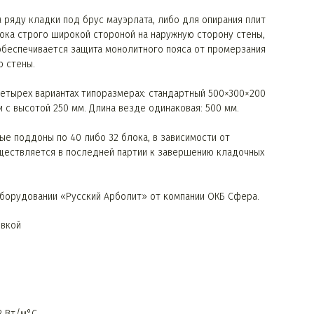
 ряду кладки под брус мауэрлата, либо для опирания плит
ока строго широкой стороной на наружную сторону стены,
обеспечивается защита монолитного пояса от промерзания
р стены.
етырех вариантах типоразмерах: стандартный 500×300×200
и с высотой 250 мм. Длина везде одинаковая: 500 мм.
ые поддоны по 40 либо 32 блока, в зависимости от
ществляется в последней партии к завершению кладочных
борудовании «Русский Арболит» от компании ОКБ Сфера.
овкой
2 Вт/м°C