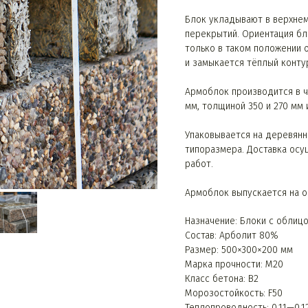
Блок укладывают в верхнем
перекрытий. Ориентация бл
только в таком положении 
и замыкается тёплый конту
Армоблок производится в ч
мм, толщиной 350 и 270 мм 
Упаковывается на деревянн
типоразмера. Доставка осу
работ.
Армоблок выпускается на о
Назначение: Блоки с облиц
Состав: Арболит 80%
Размер: 500×300×200 мм
Марка прочности: М20
Класс бетона: B2
Морозостойкость: F50
Теплопроводность: 0,11—0,1